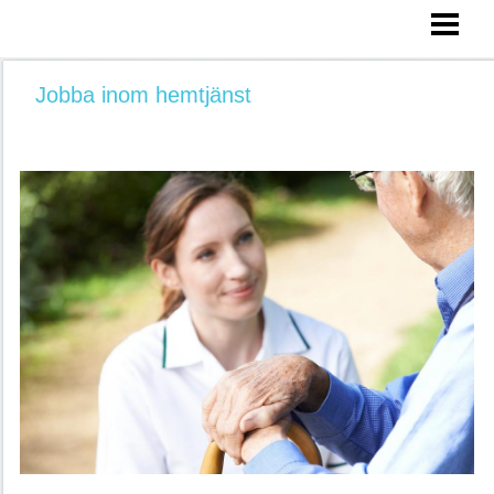
HEM
FÖRFLYTTNINGSTEKNIK
Jobba inom hemtjänst
LYFTTEKNIK
VÄRDIGHETSGARANTIN
LÅG LÖN HEMTJÄNST?
SÅ FUNKAR HEMTJÄNST
BLOGG