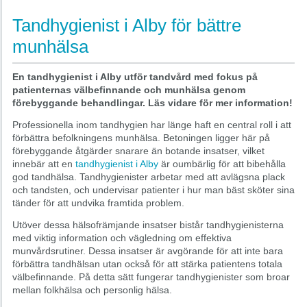
Tandhygienist i Alby för bättre
munhälsa
En tandhygienist i Alby utför tandvård med fokus på
patienternas välbefinnande och munhälsa genom
förebyggande behandlingar. Läs vidare för mer information!
Professionella inom tandhygien har länge haft en central roll i att
förbättra befolkningens munhälsa. Betoningen ligger här på
förebyggande åtgärder snarare än botande insatser, vilket
innebär att en
tandhygienist i Alby
är oumbärlig för att bibehålla
god tandhälsa. Tandhygienister arbetar med att avlägsna plack
och tandsten, och undervisar patienter i hur man bäst sköter sina
tänder för att undvika framtida problem.
Utöver dessa hälsofrämjande insatser bistår tandhygienisterna
med viktig information och vägledning om effektiva
munvårdsrutiner. Dessa insatser är avgörande för att inte bara
förbättra tandhälsan utan också för att stärka patientens totala
välbefinnande. På detta sätt fungerar tandhygienister som broar
mellan folkhälsa och personlig hälsa.