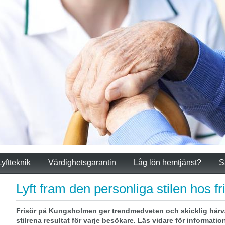
Lyftteknik
Värdighetsgarantin
Låg lön hemtjänst?
S
Lyft fram den personliga stilen hos 
Frisör på Kungsholmen ger trendmedveten och skicklig hårv
stilrena resultat för varje besökare. Läs vidare för informatio