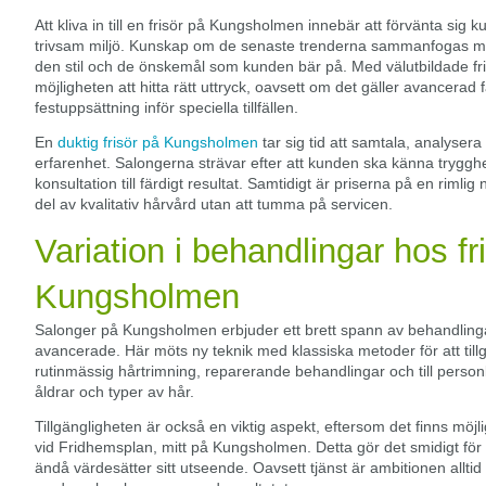
Att kliva in till en frisör på Kungsholmen innebär att förvänta sig k
trivsam miljö. Kunskap om de senaste trenderna sammanfogas med e
den stil och de önskemål som kunden bär på. Med välutbildade fri
möjligheten att hitta rätt uttryck, oavsett om det gäller avancerad 
festuppsättning inför speciella tillfällen.
En
duktig frisör på Kungsholmen
tar sig tid att samtala, analysera
erfarenhet. Salongerna strävar efter att kunden ska känna tryg
konsultation till färdigt resultat. Samtidigt är priserna på en rimlig 
del av kvalitativ hårvård utan att tumma på servicen.
Variation i behandlingar hos fr
Kungsholmen
Salonger på Kungsholmen erbjuder ett brett spann av behandlingar, 
avancerade. Här möts ny teknik med klassiska metoder för att til
rutinmässig hårtrimning, reparerande behandlingar och till personlig
åldrar och typer av hår.
Tillgängligheten är också en viktig aspekt, eftersom det finns möjl
vid Fridhemsplan, mitt på Kungsholmen. Detta gör det smidigt fö
ändå värdesätter sitt utseende. Oavsett tjänst är ambitionen allti