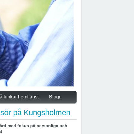
å funkar hemtjänst
Blogg
frisör på Kungsholmen
ård med fokus på personliga och
n!