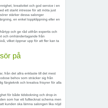
unnighet, kreativitet och god service i en
tt starkt intresse för att möta just
sörer stärker dessa salonger
färgning, en enkel toppklippning eller en
 hårtyp och ge råd utifrån expertis och
ghet och omhändertagande från
nivå, vilket öppnar upp för att fler kan ta
isör på
från det allra enklaste till det mest
lgodose behov som sträcker sig från
 färgteknik och kreativa frisyrer för alla
ighet för både tidsbokning och drop-in
r den som har ett fulltecknat schema men
d att kunden ska lämna salongen lika nöjd