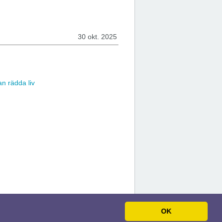
30 okt. 2025
n rädda liv
OK
t.se. Alla rättigheter förbehållna. Design:
Baza Noclegowa
.