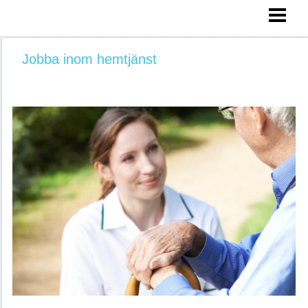
HEM
FÖRFLYTTNINGSTEKNIK
Jobba inom hemtjänst
LYFTTEKNIK
VÄRDIGHETSGARANTIN
LÅG LÖN HEMTJÄNST?
SÅ FUNKAR HEMTJÄNST
BLOGG