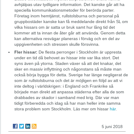
avhjälpas utav tydligare information. Det kanske går att ha
speciella kommunikationsmetoder för berörda parter.
Företag inom hemtjänst, rullstolsburna och personal på
gruppbostäder kanske kan få meddelande direkt från SL om
vilka hissars om är satta ur bruk samt hur lång tid det
kommer att ta innan de åter går att använda. Genom detta
kan alternativa resvägar planeras i förväg och en del av
uppgivenheten och stressen skulle försvinna.
Fler hissar:
De flesta perronger i Stockholm är uppresta
under en tid då behovet av hissar inte var lika stort. Det
syns även på ytorna. Staden växer så att det knakar, det
sker en massiv inflyttning och någonstans så måste man
också börja bygga för detta. Sverige har länge negligerat de
som är rullstolsburna och det är möjligen en följd av att vi
inte deltog i världskrigen: i England och Frankrike så
började man direkt att anpassa städerna efter alla de som
drabbades av skador i samband med krig. Där var man
tidigt förberedda och idag så har man heller inte samma
stora problem som Stockholm. Läs mer om hissar
här
.
5 juni 2018