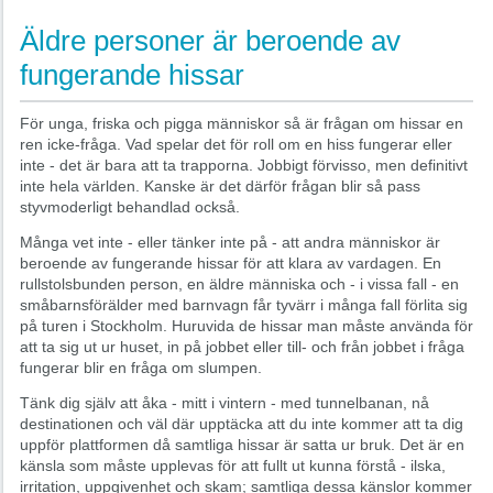
Äldre personer är beroende av
fungerande hissar
För unga, friska och pigga människor så är frågan om hissar en
ren icke-fråga. Vad spelar det för roll om en hiss fungerar eller
inte - det är bara att ta trapporna. Jobbigt förvisso, men definitivt
inte hela världen. Kanske är det därför frågan blir så pass
styvmoderligt behandlad också.
Många vet inte - eller tänker inte på - att andra människor är
beroende av fungerande hissar för att klara av vardagen. En
rullstolsbunden person, en äldre människa och - i vissa fall - en
småbarnsförälder med barnvagn får tyvärr i många fall förlita sig
på turen i Stockholm. Huruvida de hissar man måste använda för
att ta sig ut ur huset, in på jobbet eller till- och från jobbet i fråga
fungerar blir en fråga om slumpen.
Tänk dig själv att åka - mitt i vintern - med tunnelbanan, nå
destinationen och väl där upptäcka att du inte kommer att ta dig
uppför plattformen då samtliga hissar är satta ur bruk. Det är en
känsla som måste upplevas för att fullt ut kunna förstå - ilska,
irritation, uppgivenhet och skam; samtliga dessa känslor kommer