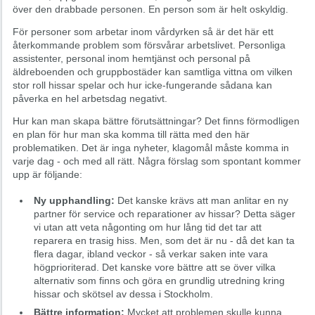
över den drabbade personen. En person som är helt oskyldig.
För personer som arbetar inom vårdyrken så är det här ett
återkommande problem som försvårar arbetslivet. Personliga
assistenter, personal inom hemtjänst och personal på
äldreboenden och gruppbostäder kan samtliga vittna om vilken
stor roll hissar spelar och hur icke-fungerande sådana kan
påverka en hel arbetsdag negativt.
Hur kan man skapa bättre förutsättningar? Det finns förmodligen
en plan för hur man ska komma till rätta med den här
problematiken. Det är inga nyheter, klagomål måste komma in
varje dag - och med all rätt. Några förslag som spontant kommer
upp är följande:
Ny upphandling:
Det kanske krävs att man anlitar en ny
partner för service och reparationer av hissar? Detta säger
vi utan att veta någonting om hur lång tid det tar att
reparera en trasig hiss. Men, som det är nu - då det kan ta
flera dagar, ibland veckor - så verkar saken inte vara
högprioriterad. Det kanske vore bättre att se över vilka
alternativ som finns och göra en grundlig utredning kring
hissar och skötsel av dessa i Stockholm.
Bättre information:
Mycket att problemen skulle kunna