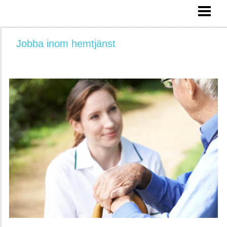
HEM
FÖRFLYTTNINGSTEKNIK
Jobba inom hemtjänst
LYFTTEKNIK
VÄRDIGHETSGARANTIN
LÅG LÖN HEMTJÄNST?
SÅ FUNKAR HEMTJÄNST
BLOGG